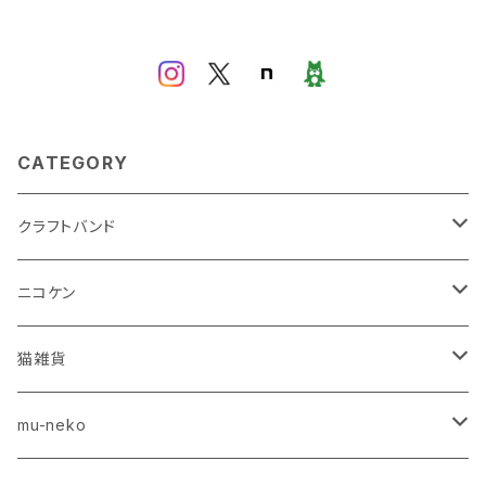
CATEGORY
クラフトバンド
テキスト
ニコケン
レシピ（デジタルコンテンツ）
キーホルダー
猫雑貨
雑貨
チャーム
紙雑貨
mu-neko