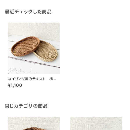
最近チェックした商品
コイリング編みテキスト 楕円ト
レー
¥1,100
同じカテゴリの商品