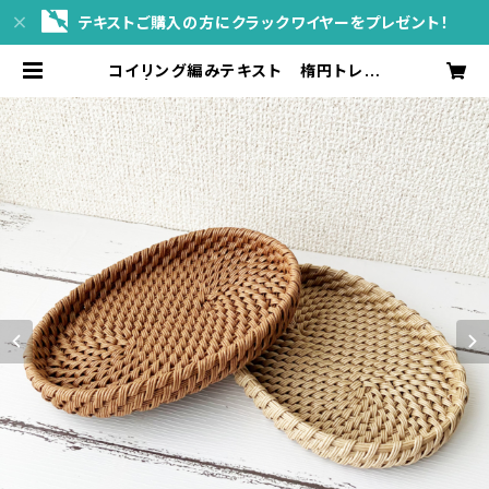
テキストご購入の方にクラックワイヤーをプレゼント！
コイリング編みテキスト 楕円トレー
| sol*planta WEBshop