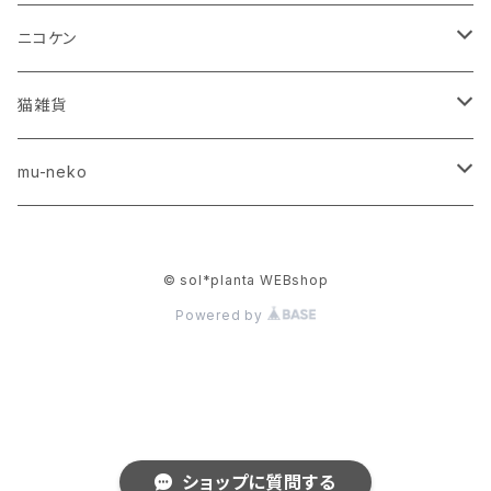
テキスト
ニコケン
レシピ（デジタルコンテンツ）
キーホルダー
猫雑貨
雑貨
チャーム
紙雑貨
mu-neko
テキスト(デジタルコンテンツ)
チャーム
© sol*planta WEBshop
Powered by
ショップに質問する