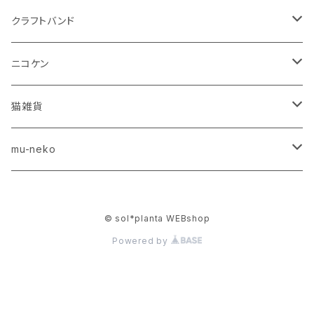
クラフトバンド
テキスト
ニコケン
レシピ（デジタルコンテンツ）
キーホルダー
猫雑貨
雑貨
チャーム
紙雑貨
mu-neko
テキスト(デジタルコンテンツ)
チャーム
© sol*planta WEBshop
Powered by