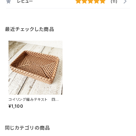
レビュー
(11)
最近チェックした商品
コイリング編みテキスト 四角ト
レー
¥1,100
同じカテゴリの商品