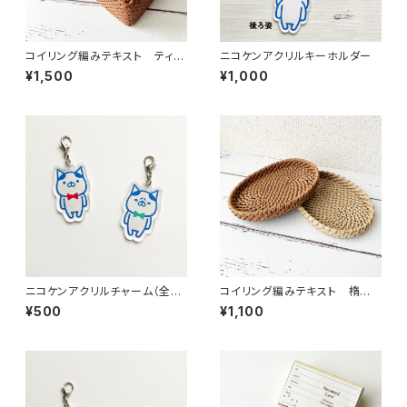
コイリング編みテキスト ティッ
ニコケンアクリルキーホルダー
シュケース 2種
¥1,500
¥1,000
ニコケンアクリルチャーム（全
コイリング編みテキスト 楕円ト
身）
レー
¥500
¥1,100