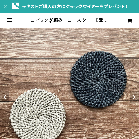
テキストご購入の方にクラックワイヤーをプレゼント！
コイリング編み コースター 【受注
製作品】 | sol*planta WEBshop